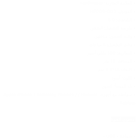
• العلامة التجارية: HuiPhuom
• الموديل: HF009-003
• البلوتوث: 5.0
• طريقة التشغيل: الشحن
• وقت الشحن: ساعتين
• وقت التشغيل: 6 ساعات
• البطارية: 180 مللي أمبير
• المسافة: 15 متر
• الابعاد: 18*5.5 سم
• اللون: أسود
• بلد المنشأ: الصين
• متوافقة مع أجهزة: Apple iPhone / Samsung Phones / / Huawei 
Tablets
 محتوى العبوة
• سماعة • USB •