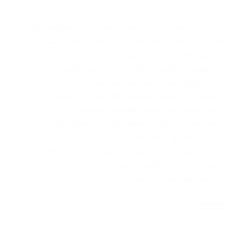
رباط رأس رياضي مع مكبرات صوت بلوتوث HD رفيعة للغاية، مثالية للنوم 
والتمرين والركض واليوغا وتقليل الارق والسفر بالطائرة. المميزات
• تصميم مختلف يجعل استخدامها مريح
• استمتع بوقت التمرين وشغل الاغاني عن طريق البلوتوث
• يمكن إخراج السبيكر حتى تتمكن من غسل عصابة الرأس
• مزودة بمايك لاستقبال المكالمات خلال ممارسة الرياضة
• صوت استريو يمنع الضوضاء للاستمتاع بالموسيقى
• تقدر تتحكم من خلالها في مستوي الصوت و تشغيل و إيقاف الأغاني
• يمكن استخدامها كرباط للشعر أو في اليد أو قناع النوم
• تقدر تستمتع بسماع الموسيقى أثناء النوم مابتضغط على الاذن
• مصنعة بخامة ناعمة لبشرة ماتسبب حساسية
• بطارية ليثيوم أيون قابلة للشحن
 الوصف