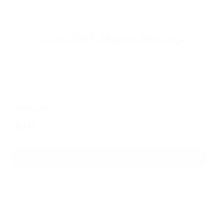
يرجى ادخال معلوماتك لإكمال
الطلب
عدد القطع
1
تكلفة الشحن
شحن مجاني
الاجمالي
135
اضغط هنا للشراء