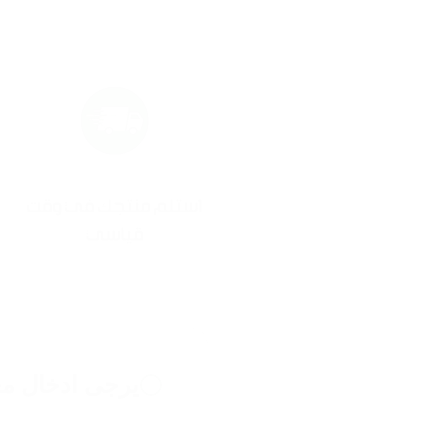
يرجى ادخال مع