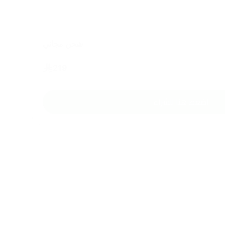
شحن مجاني
219
اضغط هنا للشراء