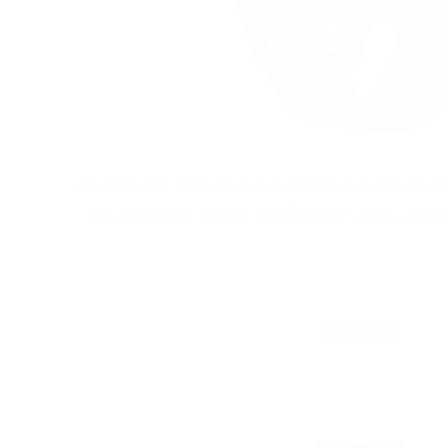
قوة تحمل الماء والغبار IP68، مكالمات هاتفية، تتبع اللياقة البدنية والرياضة، عداد الخطوات، 
ى، معدل ضربات القلب، متوافقة مع IOS واندرويد
 المميزات 