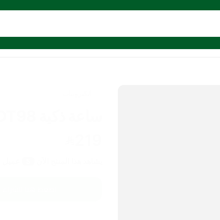
إلكترونيات
ساعة ذكية DT98
219
يشاهد هذا المنتج الآن
عميل
5
اضغط هنا للشراء