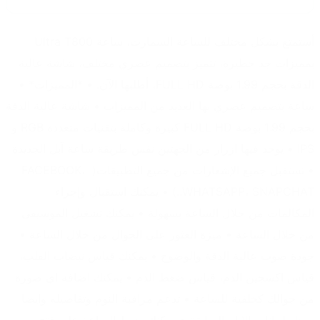
أستمتع بشكل مختلف للساعة السمارت، ساعة Ultra T800 
بمميزات جد خطيرة، تتميز بتصميم عصري مختلف، شاشة عالية 
الدقة بحجم 1.99 بوصة FULL HD، أطلبها الآن. • *المميزات* • 
ساعة بتصميم عصري بها العديد من المميزات • شاشة عالية الدقة 
بحجم 1.99 بوصة FULL HD كبيرة وكاملة بتقنيات متعددة RGB و 
IPS • يوجد فيها ازرار من الجهتين نفس طريقة ساعة آبل الجديدة 
• تستقبل جميع الإشعارات من جميع التطبيقات( FACEBOOK، 
WHATSAPP، SNAPCHAT..) • يمكنك استقبال وإجراء 
المكالمات من خلال الساعة بسهولة • يمكنك تشغيل الموسيقى 
من خلال الساعة • ميزة العثور على الجوال من خلال الساعة • 
جودة صوت عالية الدقة والوضوح • يمكنك قياس نبضات القلب، 
قياس اكسجين الدم، قياس ضغط الدم • يمكنك اضافة اي صورة 
من جوالك كخلفية للساعة • تدعم مراقبة النوم وتفاصيله وايضا 