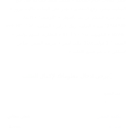
سجل لبيانات الايام السابقة • يمكنك ضبط الساعة على فتح 
الشاشة بمجرد رفع المعصم • تقدر قفل الساعة بكلمة مرور • 
تدعم ميزة التحكم عن بعد بالجوال • *الوصف* • الابعاد: 
49*44*12 سم • الخامة: زينك / رابر • الشاشة: 1.96 inch HD 
screen • البلوتوث: BT 3.5 / 5.0 • البطارية: ليثيوم بوليمر • 
السعة: 3.7 فولت/320 مللي أمبير • طريقة الشحن: شاحن 
لاسلكي • تدعم جميع اللغات •
يرجى ادخال معلوماتك لإكمال
الطلب
عدد القطع
1
تكلفة الشحن
شحن مجاني
الاجمالي
110