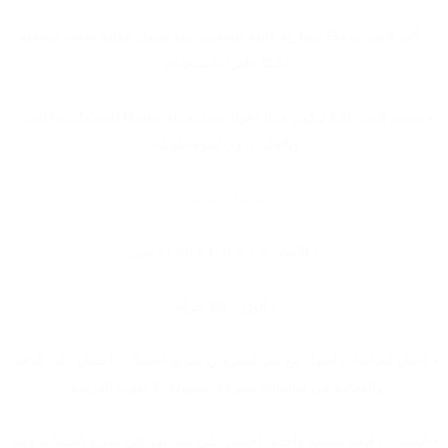
• يأتي المتر مدمجًا ببطارية قابلة للشحن، مما يسهل عملية شحنه ويجعله 
دائمًا جاهزًا للاستخدام.
• يصمم المتر عادةً ليكون متينًا وقويًا، مما يجعله مقاومًا للصدمات والتلف، 
وبالتالي يدوم لفترة طويلة.
*تفاصيل سريعة* 
• الأبعاد: ‎ 11,99 x 6,6 x 1,9سم.
• الوزن: 68 جرام.
• اجعل القياسات أسهل مع متر الكتروني سريع الحساب. احصل على الدقة 
والفعالية في قياساتك بسرعة وسهولة. لا تفوت الفرصة.
• قياسات دقيقة بلمسة واحدة. احصل على متر كهربائي سريع الحساب وقم 