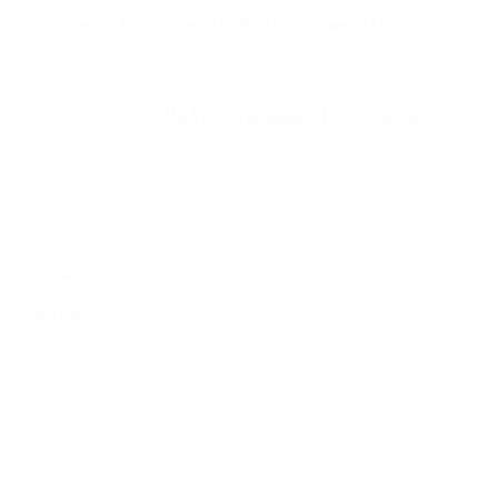
بالقياسات بدقة وسهولة. جهازك الأمثل للعمل والمشاريع المنزلية.
يرجى ادخال معلوماتك لإكمال
الطلب
عدد القطع
1
تكلفة الشحن
شحن مجاني
الاجمالي
159
اضغط هنا للشراء