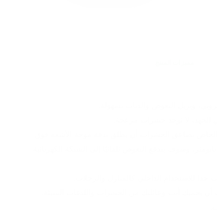
مميزات المنتج
ني، ويزيل البعوض والذباب بسهولة.
ي الجهد، لا توجد حشرات مزعجة.
• يمكن لمصباح LED الأرجواني الخاص بصاعق الحشرات أن يطلق بدقة موجة الأشعة فوق 
البنفسجية التي تبلغ حوالي 368 نانومتر، وسوف يندفع البعوض تلقائيًا إلى الشبكة الكهربائية 
 جدا للاستخدام الداخلي كالمنازل والرحلات.
أن يحميك أنت وعائلتك من الحشرات واللدغات السيئة.
.