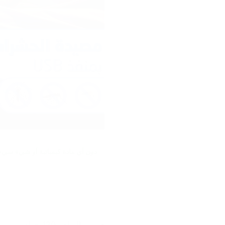
دون أي مادة كيميائية أو شيء سيء.
• وزن السلعة 130 جرام.