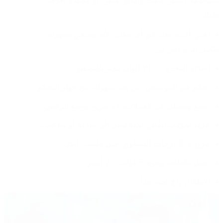
تستخدمه كمكبر صوت وديكور مميز، أو مصباح لغرفة 
طفلك
تقدر تأخذه معك في أي مكان، لأنه بيشحن بسهولة 
بكايبل الـ يو اس بي.
إضاءة المجرة ، بـ 10 ألوان تتغير بالتصفيق.
تحكم في الموسيقى عن بعد بسهولة، مع جهاز التحكم.
ممتع ومسلي في الحفلات، لأنه مزود بوضع الرقص.
مزود بمؤقت تلقائي لمدة تصل إلى ساعة أو ساعتين.
مزود بـ 3 درجات للسطوع، حتى يناسب الكل.
يعمل بكفاءة، وبقوة 5 فولت - 2 أمبير.
الأطفال راح تحبه جداً,