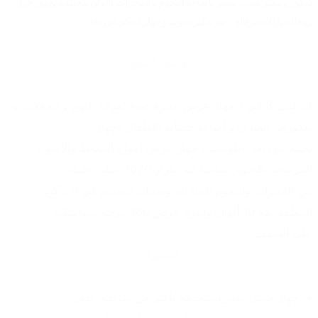
ديكور ومكبر صوت مميز بإضاءة النجوم والمجرات بالوان مختلفه 
تخلق جوا 
رومانسيا للاسترخاء
 .
 مع مكبر صوت وجهاز تحكم عن بعد
 وصف المنتج
ليد ليلى 3 في 1 جهاز عرض مجرة ضوء لغرفة النوم و الحفلات و 
ديكورات المنزل و اضاءة حضانة الاطفال (جهاز
تحكم عن بعد +بلوتوث ) جهاز عرض أمواج المحيط والأضواء 
المرصعة بالنجوم بشاشة ليد طراز 2020 يجلب طيفًا
من المجرات والنجوم المتلألئة وسحابة السديم في الأماكن 
المغلقة، مع 10 ألوان وقدرة عرض 360 درجة بديناميكية
على السقف. 
 المميزات
جهاز مميز، تقدر تستخدمه بأكثر من طريقة، تقدر 